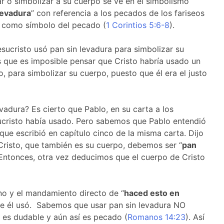
ar o simbolizar a su cuerpo se ve en el simbolismo
levadura
” con referencia a los pecados de los fariseos
ó como símbolo del pecado (
1 Corintios 5:6-8
).
ucristo usó pan sin levadura para simbolizar su
 que es imposible pensar que Cristo habría usado un
 para simbolizar su cuerpo, puesto que él era el justo
vadura? Es cierto que Pablo, en su carta a los
ucristo había usado. Pero sabemos que Pablo entendió
que escribió en capítulo cinco de la misma carta. Dijo
Cristo, que también es su cuerpo, debemos ser “
pan
. Entonces, otra vez deducimos que el cuerpo de Cristo
ino y el mandamiento directo de “
haced esto en
que él usó. Sabemos que usar pan sin levadura NO
es dudable y aún así es pecado (
Romanos 14:23
). Así