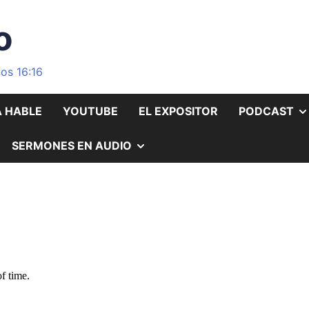
o
os 16:16
A HABLE
YOUTUBE
EL EXPOSITOR
PODCAST
OSTRAR
MOSTRAR
SERMONES EN AUDIO
L
EL
UBMENÚ
SUBMENÚ