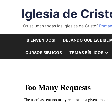
Saltar
al
Iglesia de Crist
contenido
“Os saludan todas las iglesias de Cristo”
Roman
¡BIENVENIDOS!
DEJANDO QUE LA BIBLI
M
CURSOS BÍBLICOS
TEMAS BÍBLICOS
E
S