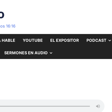
o
os 16:16
A HABLE
YOUTUBE
EL EXPOSITOR
PODCAST
OSTRAR
MOSTRAR
SERMONES EN AUDIO
L
EL
UBMENÚ
SUBMENÚ