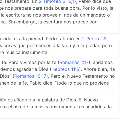
evo Testamento. En
2 Timoteo 3:16
,
17
, Pablo dice que
e nos prepara para toda buena obra. Por lo visto, la
la escritura no nos provee ni nos da un mandato o
ana. Sin embargo, la escritura nos provee con
 vida, ni a la piedad. Pedro afirmó en
2 Pedro 1:3
s cosas que pertenecen a la vida y a la piedad pero
 la música instrumental.
 fe. Pero vivimos por la fe (
Romanos 1:17
); andamos
podemos agradar a Dios (
Hebreos 11:6
). Ahora bien, “la
 Dios” (
Romanos 10:17
). Pero el Nuevo Testamento no
enen de la fe. Pablo dice: “todo lo que no proviene
ión es añadirle a la palabra de Dios. El Nuevo
 el uso de la música instrumental es añadirle a la