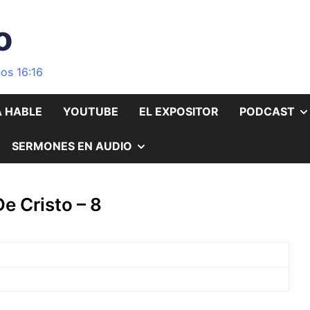
o
os 16:16
A HABLE
YOUTUBE
EL EXPOSITOR
PODCAST
OSTRAR
MOSTRAR
SERMONES EN AUDIO
L
EL
De Cristo – 8
UBMENÚ
SUBMENÚ