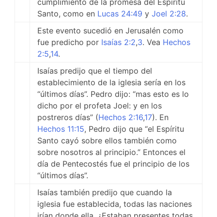
cumplimiento de la promesa del Espíritu
Santo, como en
Lucas 24:49
y
Joel 2:28
.
Este evento sucedió en Jerusalén como
fue predicho por
Isaías 2:2
,
3
. Vea
Hechos
2:5
,
14
.
Isaías predijo que el tiempo del
establecimiento de la iglesia sería en los
“últimos días”. Pedro dijo: “mas esto es lo
dicho por el profeta Joel: y en los
postreros días” (
Hechos 2:16
,
17
). En
Hechos 11:15
, Pedro dijo que “el Espíritu
Santo cayó sobre ellos también como
sobre nosotros al principio.” Entonces el
día de Pentecostés fue el principio de los
“últimos días”.
Isaías también predijo que cuando la
iglesia fue establecida, todas las naciones
irían donde ella. ¿Estaban presentes todas