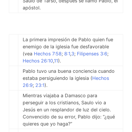
Saulo de Tarso, después se llamó Pablo, el
apóstol.
La primera impresión de Pablo quien fue
enemigo de la iglesia fue desfavorable
(vea
Hechos 7:58
;
8:1
,
3
;
Filipenses 3:6
;
Hechos 26:10
,
11
).
Pablo tuvo una buena conciencia cuando
estaba persiguiendo la iglesia (
Hechos
26:9
;
23:1
).
Mientras viajaba a Damasco para
perseguir a los cristianos, Saulo vio a
Jesús en un resplandor de luz del cielo.
Convencido de su error, Pablo dijo: “¿qué
quieres que yo haga?”